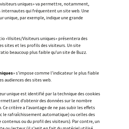
 «visiteurs uniques» va permettre, notamment,
des internautes qui fréquentent un site web. Une
teur unique, par exemple, indique une grande
atio «Visites/Visiteurs uniques» présentera des
sites et les profils des visiteurs. Un site
atio beaucoup plus faible qu’un site de Buzz.
uniques
» s’impose comme l’indicateur le plus fiable
es audiences des sites web.
teur unique est identifié par la technique des cookies
permettant d’obtenir des données sur le nombre
 Ce critère a l’avantage de ne pas subir les effets
c le rafraîchissement automatique) ou celles des
e contenus ou du profil des visiteurs). Par contre, un
te ou lecteur (il s’agit en fait du matériel utilisé