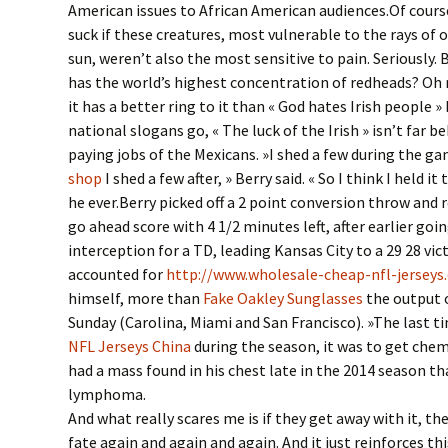
American issues to African American audiences.Of course
suck if these creatures, most vulnerable to the rays of o
sun, weren’t also the most sensitive to pain. Seriously.
has the world’s highest concentration of redheads? Oh 
it has a better ring to it than « God hates Irish people »
national slogans go, « The luck of the Irish » isn’t far b
paying jobs of the Mexicans. »I shed a few during the g
shop
I shed a few after, » Berry said. « So I think I held i
he ever.Berry picked off a 2 point conversion throw and r
go ahead score with 4 1/2 minutes left, after earlier goi
interception for a TD, leading Kansas City to a 29 28 vi
accounted for
http://www.wholesale-cheap-nfl-jerseys
himself, more than
Fake Oakley Sunglasses
the output 
Sunday (Carolina, Miami and San Francisco). »The last 
NFL Jerseys China
during the season, it was to get chem
had a mass found in his chest late in the 2014 season th
lymphoma.
And what really scares me is if they get away with it, 
fate again and again and again. And it just reinforces th