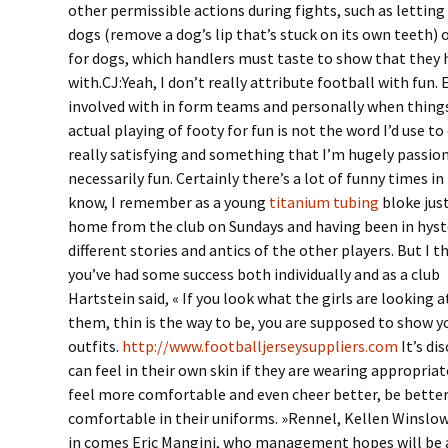
other permissible actions during fights, such as letting
dogs (remove a dog’s lip that’s stuck on its own teeth) 
for dogs, which handlers must taste to show that they
with.CJ:Yeah, I don’t really attribute football with fun.
involved with in form teams and personally when things
actual playing of footy for fun is not the word I’d use to d
really satisfying and something that I’m hugely passio
necessarily fun. Certainly there’s a lot of funny times 
know, I remember as a young
titanium tubing
bloke jus
home from the club on Sundays and having been in hyste
different stories and antics of the other players. But I
you’ve had some success both individually and as a club
Hartstein said, « If you look what the girls are looking 
them, thin is the way to be, you are supposed to show y
outfits.
http://www.footballjerseysuppliers.com
It’s di
can feel in their own skin if they are wearing appropria
feel more comfortable and even cheer better, be better 
comfortable in their uniforms. »Rennel, Kellen Winslow
in comes Eric Mangini, who management hopes will be 