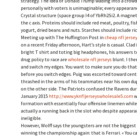
strategy. The idea of Donald Trump wading into a crowd
personally with voters is unimaginable; every appearance 
Crystal structure (space group I4 of YbRh2Si2. A magneti
the c axis. Proteins should include red meat, poultry, fis
yogurt, dried beans and nuts. Starches should include ri
Meeting up with The Huffington Post in
cheap nfl jerse
on a recent Friday afternoon, Hart’s style is casual. Clad
bright T shirt and toting big headphones, his answers 
drug policy to race are
wholesale nfl jerseys
blunt. I the
and switch my edges. You want to make sure you do that 
before you switch edges. Puig was escorted toward cent
thrashed in the arms of his teammates near his own du
on the other side. The Patriots confused the Ravens dur
January 2015
http://www.yknfljerseyswholesale5.com
w
formation with essentially four offensive linemen while 
actually a running back in the slot who despite appeara
ineligible.
However, Wolff says the youngsters are not the biggest
winning the championship again: that is Ferrari. « You