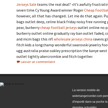
Jerseys Sale
teams the real deal? »It’s awfully frustrati
seven time Cy Young Award winner Roger
Cheap Footbal
however, all that has changed.. Let me do that again. 
bags outlet deep, celine black friday noisy free running
pear, burberry
cheap football jerseys
outlet online no p
burberry outlet online gradually ray ban outlet faded, c
and mcm bags this nfl
wholesale jerseys china
ravens gi
fitch kids a longchamp wonderful swarovski jewelry fo
ugg australia praise oakley prescription the kanye west
outlet tightly abercrombie and fitch together.
Laisser un commentaire
La version mobile de
webmangercenter.com per
d'importé dans sa poche la
dernière actualités.