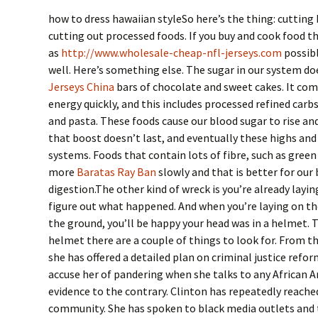
how to dress hawaiian styleSo here’s the thing: cuttin
cutting out processed foods. If you buy and cook food tha
as
http://www.wholesale-cheap-nfl-jerseys.com
possibl
well. Here’s something else. The sugar in our system d
Jerseys China
bars of chocolate and sweet cakes. It com
energy quickly, and this includes processed refined carbs,
and pasta. These foods cause our blood sugar to rise and
that boost doesn’t last, and eventually these highs an
systems. Foods that contain lots of fibre, such as gree
more
Baratas Ray Ban
slowly and that is better for our
digestion.The other kind of wreck is you’re already layi
figure out what happened. And when you’re laying on th
the ground, you’ll be happy your head was in a helmet. To
helmet there are a couple of things to look for. From t
she has offered a detailed plan on criminal justice ref
accuse her of pandering when she talks to any African 
evidence to the contrary. Clinton has repeatedly reache
community. She has spoken to black media outlets and 