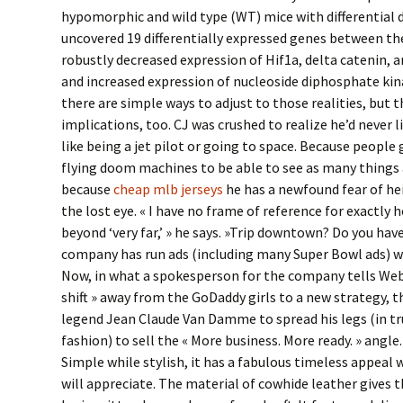
hypomorphic and wild type (WT) mice with differential d
uncovered 19 differentially expressed genes between th
robustly decreased expression of Hif1a, delta catenin, and
and increased expression of nucleoside diphosphate kin
there are simple ways to adjust to those realities, but t
implications, too. CJ was crushed to realize he’d never l
like being a jet pilot or going to space. Because people 
flying doom machines to be able to see as many things a
because
cheap mlb jerseys
he has a newfound fear of he
the lost eye. « I have no frame of reference for exactly 
beyond ‘very far,’ » he says. »Trip downtown? Do you have
company has run ads (including many Super Bowl ads) wit
Now, in what a spokesperson for the company tells We
shift » away from the GoDaddy girls to a new strategy, 
legend Jean Claude Van Damme to spread his legs (in 
fashion) to sell the « More business. More ready. » angle.
Simple while stylish, it has a fabulous timeless appea
will appreciate. The material of cowhide leather gives t