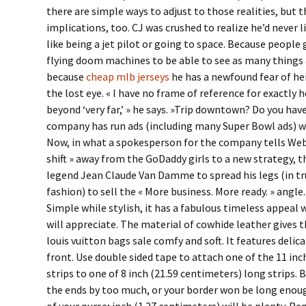
there are simple ways to adjust to those realities, but t
implications, too. CJ was crushed to realize he’d never l
like being a jet pilot or going to space. Because people 
flying doom machines to be able to see as many things a
because
cheap mlb jerseys
he has a newfound fear of he
the lost eye. « I have no frame of reference for exactly 
beyond ‘very far,’ » he says. »Trip downtown? Do you have
company has run ads (including many Super Bowl ads) wit
Now, in what a spokesperson for the company tells We
shift » away from the GoDaddy girls to a new strategy, 
legend Jean Claude Van Damme to spread his legs (in 
fashion) to sell the « More business. More ready. » angle.
Simple while stylish, it has a fabulous timeless appea
will appreciate. The material of cowhide leather gives t
louis vuitton bags sale comfy and soft. It features delic
front. Use double sided tape to attach one of the 11 inc
strips to one of 8 inch (21.59 centimeters) long strips. 
the ends by too much, or your border won be long enou