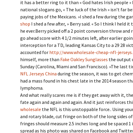
it has a better ring to it than « God hates Irish people »
national slogans go, « The luck of the Irish » isn’t far b
paying jobs of the Mexicans. »I shed a few during the g
shop
I shed a few after, » Berry said. « So I think I held i
he ever.Berry picked off a 2 point conversion throw and r
go ahead score with 4 1/2 minutes left, after earlier goi
interception for a TD, leading Kansas City to a 29 28 vi
accounted for
http://www.wholesale-cheap-nfl-jerseys
himself, more than
Fake Oakley Sunglasses
the output 
Sunday (Carolina, Miami and San Francisco). »The last 
NFL Jerseys China
during the season, it was to get chem
had a mass found in his chest late in the 2014 season th
lymphoma.
And what really scares me is if they get away with it, 
fate again and again and again. And it just reinforces th
wholesale
the NFL is this unstoppable force.. Using your
and rotary blade, cut fringe on both of the long sides of
fringes should measure 2.5 inches long and be spaced 1
spread as his photo was shared on Facebook and Twitter