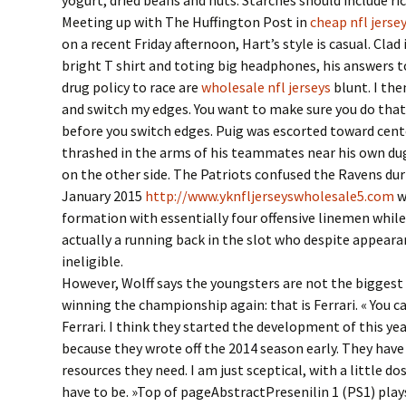
yogurt, dried beans and nuts. Starches should include ri
Meeting up with The Huffington Post in
cheap nfl jerse
on a recent Friday afternoon, Hart’s style is casual. Clad
bright T shirt and toting big headphones, his answers 
drug policy to race are
wholesale nfl jerseys
blunt. I the
and switch my edges. You want to make sure you do that 
before you switch edges. Puig was escorted toward cent
thrashed in the arms of his teammates near his own du
on the other side. The Patriots confused the Ravens dur
January 2015
http://www.yknfljerseyswholesale5.com
w
formation with essentially four offensive linemen while 
actually a running back in the slot who despite appeara
ineligible.
However, Wolff says the youngsters are not the biggest
winning the championship again: that is Ferrari. « You
Ferrari. I think they started the development of this year
because they wrote off the 2014 season early. They have 
resources they need. I am just sceptical, with a little do
have to be. »Top of pageAbstractPresenilin 1 (PS1) plays 