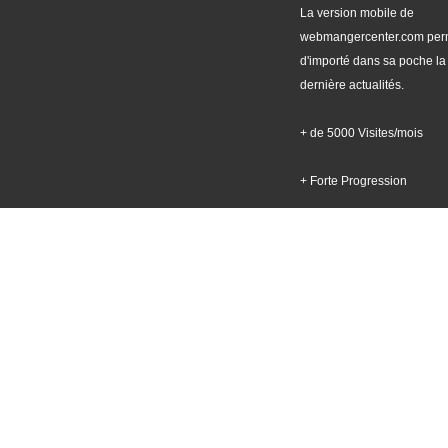
La version mobile de
webmangercenter.com per
d'importé dans sa poche la
dernière actualités.
+ de 5000 Visites/mois
+ Forte Progression